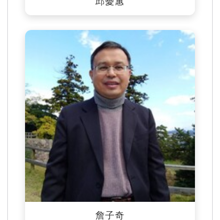
邱薆蕙
詹子奇