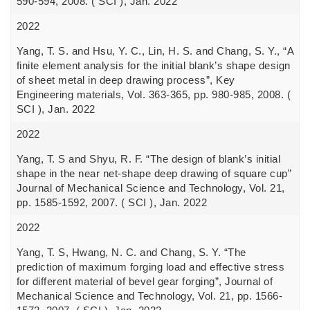
590-594, 2008. ( SCI ), Jan. 2022
2022
Yang, T. S. and Hsu, Y. C., Lin, H. S. and Chang, S. Y., “A
finite element analysis for the initial blank’s shape design
of sheet metal in deep drawing process”, Key
Engineering materials, Vol. 363-365, pp. 980-985, 2008. (
SCI ), Jan. 2022
2022
Yang, T. S and Shyu, R. F. “The design of blank’s initial
shape in the near net-shape deep drawing of square cup”
Journal of Mechanical Science and Technology, Vol. 21,
pp. 1585-1592, 2007. ( SCI ), Jan. 2022
2022
Yang, T. S, Hwang, N. C. and Chang, S. Y. “The
prediction of maximum forging load and effective stress
for different material of bevel gear forging”, Journal of
Mechanical Science and Technology, Vol. 21, pp. 1566-