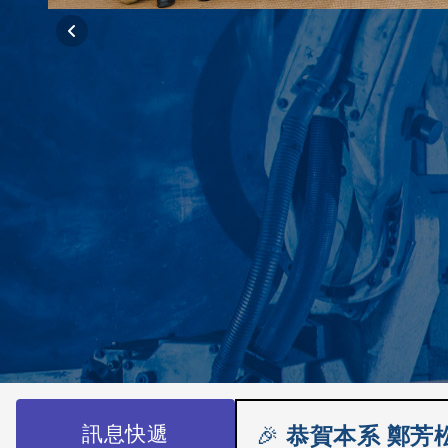
訊息快遞
🎉
恭賀本系 詹子