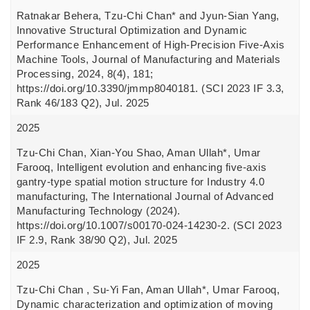
Ratnakar Behera, Tzu-Chi Chan* and Jyun-Sian Yang,
Innovative Structural Optimization and Dynamic
Performance Enhancement of High-Precision Five-Axis
Machine Tools, Journal of Manufacturing and Materials
Processing, 2024, 8(4), 181;
https://doi.org/10.3390/jmmp8040181. (SCI 2023 IF 3.3,
Rank 46/183 Q2), Jul. 2025
2025
Tzu-Chi Chan, Xian-You Shao, Aman Ullah*, Umar
Farooq, Intelligent evolution and enhancing five-axis
gantry-type spatial motion structure for Industry 4.0
manufacturing, The International Journal of Advanced
Manufacturing Technology (2024).
https://doi.org/10.1007/s00170-024-14230-2. (SCI 2023
IF 2.9, Rank 38/90 Q2), Jul. 2025
2025
Tzu-Chi Chan , Su-Yi Fan, Aman Ullah*, Umar Farooq,
Dynamic characterization and optimization of moving