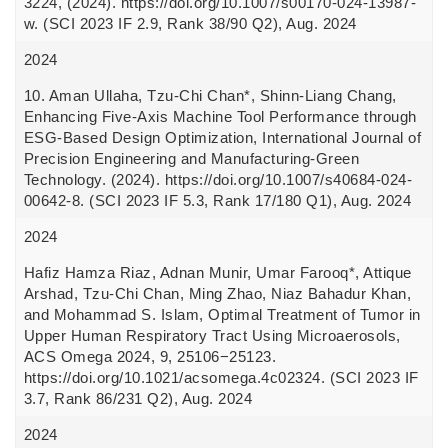
3224, (2024). https://doi.org/10.1007/s00170-024-13987-
w. (SCI 2023 IF 2.9, Rank 38/90 Q2), Aug. 2024
2024
10. Aman Ullaha, Tzu-Chi Chan*, Shinn-Liang Chang,
Enhancing Five-Axis Machine Tool Performance through
ESG-Based Design Optimization, International Journal of
Precision Engineering and Manufacturing-Green
Technology. (2024). https://doi.org/10.1007/s40684-024-
00642-8. (SCI 2023 IF 5.3, Rank 17/180 Q1), Aug. 2024
2024
Hafiz Hamza Riaz, Adnan Munir, Umar Farooq*, Attique
Arshad, Tzu-Chi Chan, Ming Zhao, Niaz Bahadur Khan,
and Mohammad S. Islam, Optimal Treatment of Tumor in
Upper Human Respiratory Tract Using Microaerosols,
ACS Omega 2024, 9, 25106−25123.
https://doi.org/10.1021/acsomega.4c02324. (SCI 2023 IF
3.7, Rank 86/231 Q2), Aug. 2024
2024