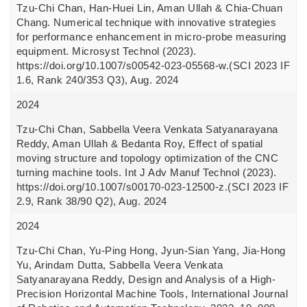
Tzu-Chi Chan, Han-Huei Lin, Aman Ullah & Chia-Chuan
Chang. Numerical technique with innovative strategies
for performance enhancement in micro-probe measuring
equipment. Microsyst Technol (2023).
https://doi.org/10.1007/s00542-023-05568-w.(SCI 2023 IF
1.6, Rank 240/353 Q3), Aug. 2024
2024
Tzu-Chi Chan, Sabbella Veera Venkata Satyanarayana
Reddy, Aman Ullah & Bedanta Roy, Effect of spatial
moving structure and topology optimization of the CNC
turning machine tools. Int J Adv Manuf Technol (2023).
https://doi.org/10.1007/s00170-023-12500-z.(SCI 2023 IF
2.9, Rank 38/90 Q2), Aug. 2024
2024
Tzu-Chi Chan, Yu-Ping Hong, Jyun-Sian Yang, Jia-Hong
Yu, Arindam Dutta, Sabbella Veera Venkata
Satyanarayana Reddy, Design and Analysis of a High-
Precision Horizontal Machine Tools, International Journal