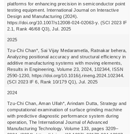
platforms for enhancing precision in semiconductor point
testing equipment. International Journal on Interactive
Design and Manufacturing (2024).
https://doi.org/10.1007/s12008-024-02063-y. (SCI 2023 IF
2.1, Rank 46/68 Q3), Jul. 2025
2025
Tzu-Chi Chan*, Sai Vijay Medarametla, Ratnakar behera,
Analyzing positional accuracy and structural efficiency in
additive manufacturing systems with moving elements,
Results in Engineering, Volume 23, 2024, 102344, ISSN
2590-1230, https://doi.org/10.1016/j.rineng.2024.102344.
(SCI 2023 IF 6, Rank 10/179 Q1), Jul. 2025
2024
Tzu-Chi Chan, Aman Ullah*, Arindam Dutta, Strategy and
computational examination of surface grinding machine
with predictive diagnostic performance system during
operation, The International Journal of Advanced
Manufacturing Technology. Volume 133, pages 3209–