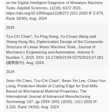
on the Digital Intelligent Diagnosis of Miniature Machine
Tools, Applied Sciences, 11(18), 8372 2021.
https://doi.org/10.3390/app11188372 (SCI 2020 IF 2.679,
Rank 38/90), Aug. 2024
2024
Tzu-Chi Chan*, Yu-Ping Hong, Yu-Chuan Wang and
Shang-Hung Wu, Optimization Design of the Composite
Structure of Linear Motor Machine Tools, Journal of
Mechanics Engineering and Automation, Volume 9,
Number 7, 2019. DOI: 10.17265/2159-5275/2019.07.001
(國際期刊), Aug. 2024
2024
Jenn-Yih Chen, Tzu-Chi Chan*, Bean-Yin Lee, Chiao-Yun
Liang, Prediction Model of Cutting Edge for End Mills
Based on Mechanical Material Properties, The
International Journal of Advanced Manufacturing
Technology 107, pp 2939–2951 (2020). (SCI 2020 IF:
3.226, Rank 24/50), Aug. 2024