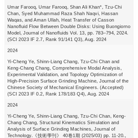
Umar Farooq, Umar Farooq, Shan Ali Khan*, Tzu-Chi
Chan, Syed Muhammad Raza Shah Naqvi, Hassan
Waqas, and Aman Ullah, Heat Transfer of Casson
Nanofluid Flow Between Double Disks: Using Buongiorno
Model, Journal of Nanofluids Vol. 13, pp. 783–794, 2024.
(SCI 2023 IF 2.7, Rank 91/141 Q3), Aug. 2024
2024
Yi-Cheng Ye, Shinn-Liang Chang, Tzu-Chi Chan and
Keng-Chang Chang, Comprehensive Modal Analysis,
Experimental Validation, and Topology Optimization of
High-Precision Surface Grinding Machine, Journal of the
Chinese Society of Mechanical Engineers. (Accepted)
(SCI 2023 IF 0.2, Rank 178/183 Q4), Aug. 2024
2024
Yi-Cheng Ye, Shinn-Liang Chang, Tzu-Chi Chan, Keng-
Chang Chang, Structural Kinematics Simulation and
Analysis of Surface Grinding Machines, Journal of
Technology.《技術學刊》 40卷1期 (2025/03) pp. 11-20.,