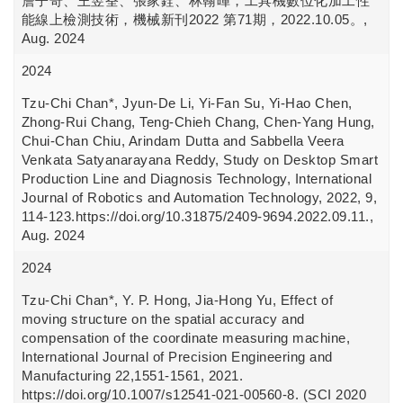
詹子奇、王昱荃、張家銓、林翰暉，工具機數位化加工性
能線上檢測技術，機械新刊2022 第71期，2022.10.05。,
Aug. 2024
2024
Tzu-Chi Chan*, Jyun-De Li, Yi-Fan Su, Yi-Hao Chen,
Zhong-Rui Chang, Teng-Chieh Chang, Chen-Yang Hung,
Chui-Chan Chiu, Arindam Dutta and Sabbella Veera
Venkata Satyanarayana Reddy, Study on Desktop Smart
Production Line and Diagnosis Technology, International
Journal of Robotics and Automation Technology, 2022, 9,
114-123.https://doi.org/10.31875/2409-9694.2022.09.11.,
Aug. 2024
2024
Tzu-Chi Chan*, Y. P. Hong, Jia-Hong Yu, Effect of
moving structure on the spatial accuracy and
compensation of the coordinate measuring machine,
International Journal of Precision Engineering and
Manufacturing 22,1551-1561, 2021.
https://doi.org/10.1007/s12541-021-00560-8. (SCI 2020