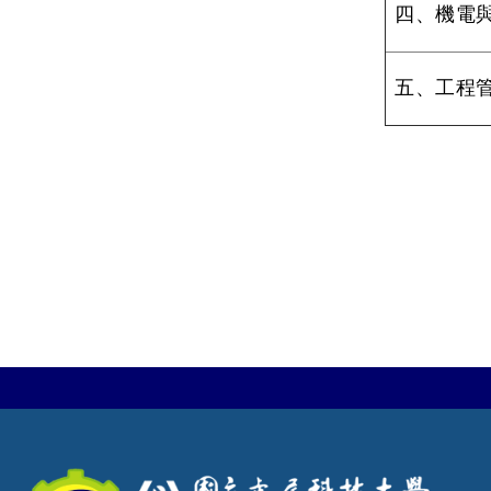
四、機電
五、工程