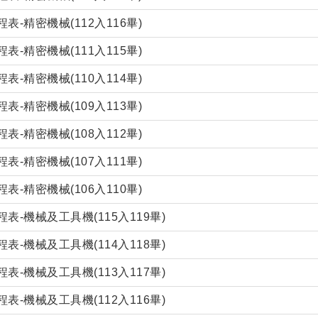
表-精密機械(112入116畢)
表-精密機械(111入115畢)
表-精密機械(110入114畢)
表-精密機械(109入113畢)
表-精密機械(108入112畢)
表-精密機械(107入111畢)
表-精密機械(106入110畢)
表-機械及工具機(115入119畢)
表-機械及工具機(114入118畢)
表-機械及工具機(113入117畢)
表-機械及工具機(112入116畢)