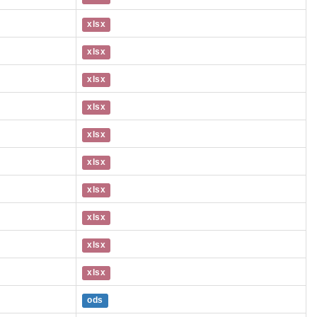
xlsx
xlsx
xlsx
xlsx
xlsx
xlsx
xlsx
xlsx
xlsx
xlsx
ods