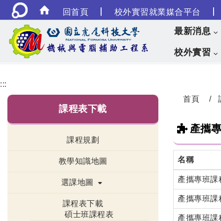
|
|
回首頁
校外實習就業媒合平台
最新消息
校外實習
:::
首頁
課程表下載
產攜
課程規劃
名稱
教學知識地圖
產攜專班課程
選課地圖
產攜專班課程
課程表下載
碩士班課程表
產攜專班課程