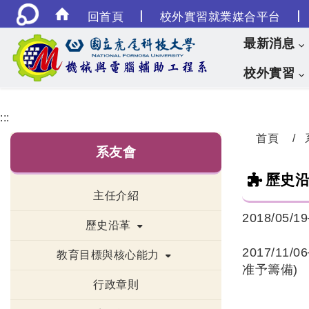
|
|
回首頁
校外實習就業媒合平台
最新消息
校外實習
:::
首頁
系友會
歷史
主任介紹
2018/0
歷史沿革
2017/1
教育目標與核心能力
准予籌備)
行政章則