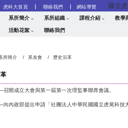
|
|
虎科大首頁
聯絡我們
網站導覽
跳到主要內容
系所簡介
系所組織
課程介紹
教學
活動花絮
聯絡我們
系所簡介
系友會
歷史沿革
沿革
5/19─召開成立大會與第一屆第一次理監事聯席會議。
1/06─向內政部提出申請「社團法人中華民國國立虎尾科技大