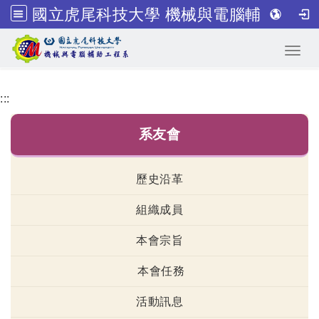
國立虎尾科技大學 機械與電腦輔助工程系
跳到主要內容
Toggl
:::
系友會
歷史沿革
組織成員
本會宗旨
本會任務
活動訊息