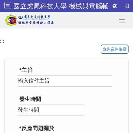
國立虎尾科技大學 機械與電腦輔助工程系
跳到主要內容
Toggl
:::
查詢案件進度
*主旨
發生時間
*反應問題關於