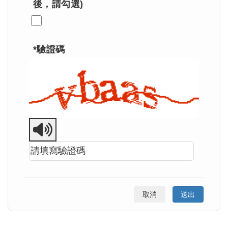
後，請勾選)
利用，均遵守中華民國「個人資料保護
法」及本隱私權聲明之規範。本隱私權
聲明僅適用於本網域，不適用於經由本
站連結出去之其他網站。
*驗證碼
一、個人資訊收集
1. 當我們需要能識別您個人身份時，我
們會提出要求。例如：您要辦理查詢
時，我們就會要求您提供這類資訊，如
身份證字號、生日等，以便提供您所要
播放驗證碼語音
求的服務。
2. 本網站使用第三方網頁分析Google
Analytics會自動記錄網站訪客所閱讀的
取消
網頁、來自的IP位址及網域名稱，作為
本網站內容與系統改進、效果評估之依
據。前述資訊僅用於進行數據性的統計