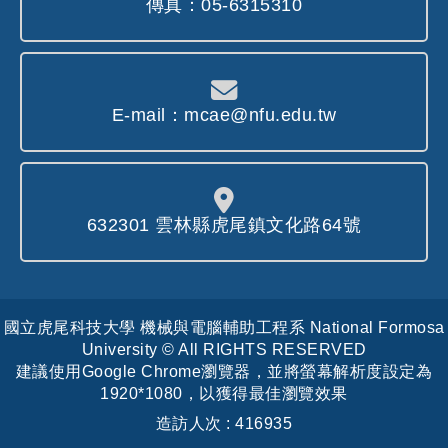
傳真：05-6315310
管嚴密的設施內，只有少數人能存取的
伺服器主機中。
4. 本站不使用 Cookie 儲存資訊於使用者
E-mail：mcae@nfu.edu.tw
的電腦中。 5. 中華民國司法檢調單位
必要時可透過合法程序向本站調閱個人
資料。
三、資訊安全及保護措施
632301 雲林縣虎尾鎮文化路64號
1. 本站設有防火牆防止非法入侵、竊取
或破壞資料，避免網站資料遭到非法使
用，以保障您的權益。
國立虎尾科技大學 機械與電腦輔助工程系 National Formosa
University © All RIGHTS RESERVED
2. 本站的所有檔案資料與資料庫皆定期
建議使用Google Chrome瀏覽器，並將螢幕解析度設定為
備份，以避免資料被破壞後無法復原。
1920*1080，以獲得最佳瀏覽效果
造訪人次 : 416935
3. 本站的伺服器皆安裝防毒軟體，並定