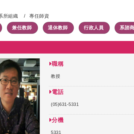
系所組織
專任師資
兼任教師
退休教師
行政人員
系諮
職稱
教授
電話
(05)631-5331
分機
5331