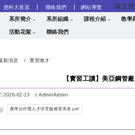
|
|
虎科大首頁
聯絡我們
網站導覽
跳到主要內容
系所簡介
系所組織
課程介紹
教學
活動花絮
聯絡我們
最新消息
實習徵才
【實習工讀】美亞鋼管廠
2026-02-13
AdminAdmin
產學合作暨人才培育服務需求表.pdf