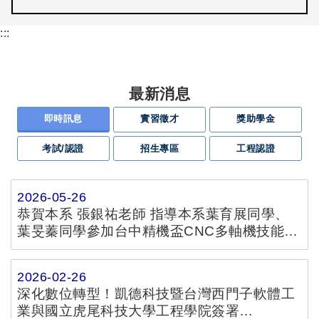
:::
最新消息
即時訊息
實習徵才
獎助學金
考試/認證
招生專區
工程認證
2026-05-26
恭賀本系 張銀祐老師 指導本系葉育展同學、
葉旻蓁同學參加台中精機盃CNC多軸機技能競
賽榮獲 五軸機組/第三名
2026-02-26
深化數位轉型！凱德科技暨台灣西門子軟體工
業與國立虎尾科技大學工程學院簽署