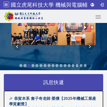
國立虎尾科技大學 機械與電腦輔助工程系
跳到主要內容
Toggl
訊息快遞
🎉
恭賀本系 陳立緯教授 榮獲【113年度教學優良教
師】